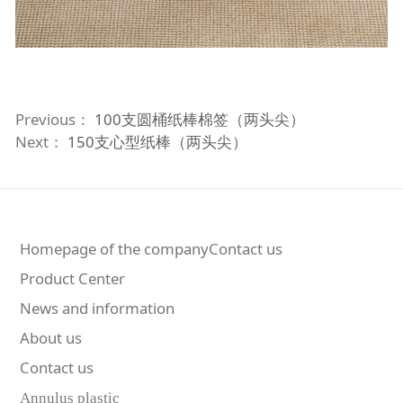
Previous：
100支圆桶纸棒棉签（两头尖）
Next：
150支心型纸棒（两头尖）
Homepage of the companyContact us
Product Center
News and information
About us
Contact us
Annulus plastic