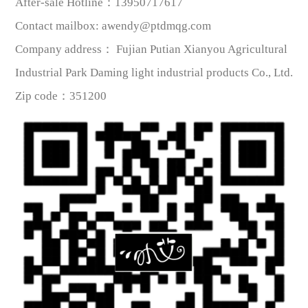
After-sale Hotline
：
13950717617
Contact mailbox
:
awendy@ptdmqg.com
Company address：
Fujian Putian Xianyou Agricultural
Industrial Park Daming light industrial products Co., Ltd.
Zip code
：
351200