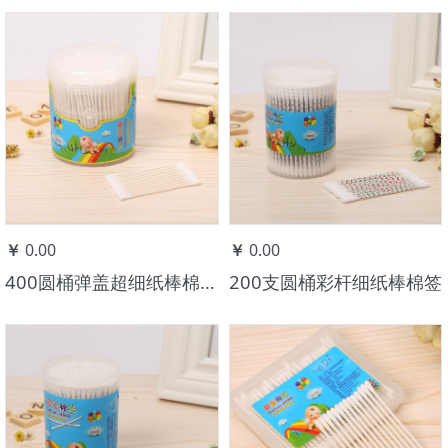
您当前的位置:
产品中心
>
小艾
>
婴童
￥
0.00
￥
0.00
400圆桶弹盖超细纸棒棉签（一圆一螺）
200支圆桶彩杆细纸棒棉签