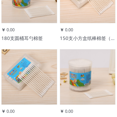
￥
0.00
￥
0.00
180支圆桶耳勺棉签
150支小方盒纸棒棉签（细棒）